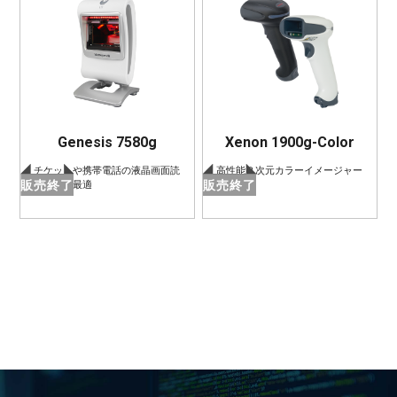
Genesis 7580g
Xenon 1900g-Color
チケットや携帯電話の液晶画面読
高性能２次元カラーイメージャー
販売終了
販売終了
み取りに最適