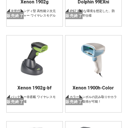
Xenon 1902g
Dolphin 99EXni
次世代ハンディ型 高性能２次元
IP67 過酷な環境を想定した、防
販売終了
販売終了
イメージャー ワイヤレスモデル
爆・高堅牢仕様
Xenon 1902g-bf
Xenon 1900h-Color
バッテリー非搭載 ワイヤレスモ
カラーシンボルの読み取りやカラ
販売終了
販売終了
デルが登場
ー画像の取得が可能！