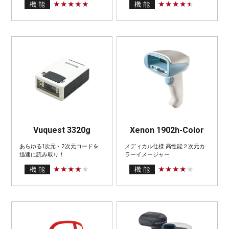
機 能
機 能
Vuquest 3320g
Xenon 1902h-Color
あらゆる1次元・2次元コードを
メディカル仕様 高性能２次元カ
迅速に読み取り！
ラーイメージャー
機 能
機 能